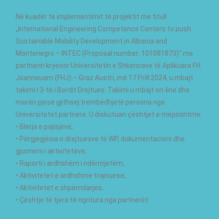
Në kuadër të implementimit të projektit me titull
„International Engineering Competence Centers to push
Sustainable Mobility Development in Albania and
Montenegro – INTEC (Proposal number: 101081873)“ me
partnerin kryesor Universitetin e Shkencave të Aplikuara FH
Joanneuam (FHJ) – Graz Austri, më 17 Prill 2024, u mbajt
takimi i 3-të i Bordit Drejtues. Takimi u mbajt on-line dhe
morën pjesë gjithsej trembëdhjetë persona nga
Universitetet partnere. U diskutuan çështjet e mëposhtme:
• Blerja e pajisjeve;
• Përgjegjësia e drejtuesve të WP, dokumentacioni dhe
gjurmimi i aktiviteteve;
• Raporti i ardhshëm i ndërmjetëm;
• Aktivitetet e ardhshme trajnuese;
• Aktivitetet e shpërndarjes;
• Çështje të tjera të ngritura nga partnerët.